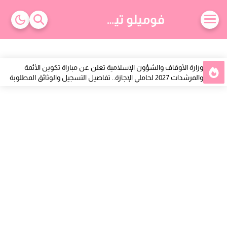
-->
فوميلو تيك
وزارة الأوقاف والشؤون الإسلامية تعلن عن مباراة تكوين الأئمة
والمرشدات 2027 لحاملي الإجازة.. تفاصيل التسجيل والوثائق المطلوبة
مكتب تنمية التعاون يعلن عن مباراة توظيف 18 منصبًا برسم سنة 2026
أنابيك تعلن عن توظيف موظفي إدخال البيانات بمدينة وجدة براتب
شهري 3600 درهم
فرصة عمل جديدة بسلا.. مطلوب مساعدين صيدلي بشهادة البكالوريا
+2 وبراتب 4000 درهم
فرص عمل جديدة بالمطار عبر الأنابيك.. توظيف 30 وكيل محطة بمدينة
سلا لحاملي باك+2
علان توظيف بالرباط لفائدة النساء: مطلوب وكيلات تجاريات من
الرباط وسلا والنواحي
أفضل 10 مواقع للبحث عن وظائف في أمريكا 2026.. منصات موثوقة
للعثور على فرص عمل في الولايات المتحدة