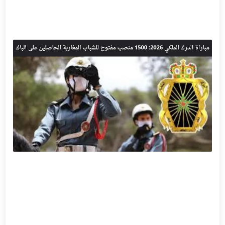
أهمية الانضباط العسكري
فرص الترقية داخل الدرك الملكي
الحياة اليومية للدركي
الفرق بين الدرك الملكي والشرطة
هل يمكن للإناث الترشح
كيف تزيد فرص القبول
مواعيد مهمة يجب تذكرها
كيف تستعد نفسيًا للمباراة
أهمية اللغة الفرنسية
هل يمكن إعادة الترشح
أهمية المظهر والانضباط يوم المباراة
كيف تتعامل مع الضغط
هل مباراة الدرك الملكي صعبة
كيف تختار بين الدرك والوظائف العسكرية الأخرى