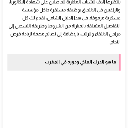
ينتظرها آلاف الشباب المغاربة الحاصلين على شهادة البكالوريا،
أهمية الالتزام بالقوانين داخل الدرك الملكي
والراغبين في الالتحاق بوظيفة مستقرة داخل مؤسسة
تأثير الرتبة على المهام والمسؤوليات
عسكرية مرموقة. في هذا الدليل الشامل، نقدم لك كل
كيف تحافظ على لياقتك بعد النجاح
التفاصيل المتعلقة بالمباراة من الشروط وطريقة التسجيل إلى
كيف يتم استدعاء المترشحين لاجتياز المباراة
مراحل الانتقاء والراتب، بالإضافة إلى نصائح مهمة لزيادة فرص
النجاح.
المدن والمراكز التي تجرى فيها المباراة
ماذا يجب أن تأخذ معك يوم الاختبار
الفرق بين التلميذ الدركي والدركي بعد التخرج
ما هو الدرك الملكي ودوره في المغرب
هل يمكن تغيير التخصص داخل الدرك الملكي
أهم التحديات التي قد تواجه المترشحين
كيف تستغل الإنترنت في التحضير للمباراة
أهمية النوم والتغذية قبل المباراة
كيف تطور شخصيتك لتناسب العمل العسكري
دور الرياضة في حياة الدركي
ماذا يعني الالتزام في العمل العسكري