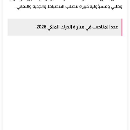
كيف تحافظ على الحافز طوال فترة التحضير
وطني ومسؤولية كبيرة تتطلب الانضباط والجدية والتفاني.
الفرق بين التحضير العشوائي والتحضير الذكي
ماذا تفعل في حالة الإصابة قبل المباراة
عدد المناصب في مباراة الدرك الملكي 2026
أهمية الالتزام بالقوانين منذ البداية
كيف تجعل هذا الهدف بداية لتغيير حياتك
أهمية الإحماء قبل اجتياز الاختبارات البدنية
كيف تتجنب الإصابات أثناء فترة التحضير
أهمية شرب الماء أثناء التدريب
كيف تختار الحذاء الرياضي المناسب
دور الانضباط في النجاح في المباراة
كيف تتعامل مع المنافسة القوية
أهمية تحديد هدف واضح
كيف تحسن تركيزك أثناء الجري
تأثير الروتين اليومي على النجاح