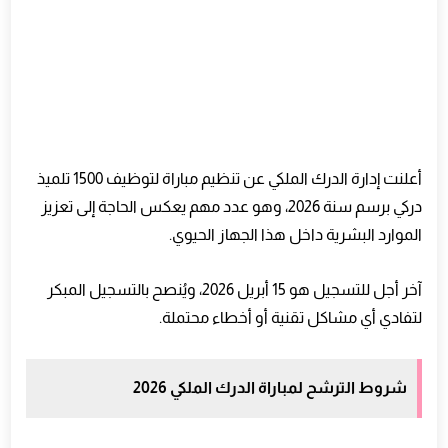
كيف تستفيد من تجارب الناجحين السابقين
أهمية التحلي بالصبر خلال فترة التحضير
كيف تحافظ على طاقتك طوال اليوم
دور الإرادة في تحقيق النجاح
كيف تحول التوتر إلى دافع إيجابي
أعلنت إدارة الدرك الملكي عن تنظيم مباراة لتوظيف 1500 تلميذ
خطوات بسيطة للالتزام اليومي
دركي برسم سنة 2026، وهو عدد مهم يعكس الحاجة إلى تعزيز
كيف تتعامل مع رفض الملف في المرة الأولى
الموارد البشرية داخل هذا الجهاز الحيوي.
أهمية الاستمرارية في التدريب
كيف تراقب تقدمك في التحضير
آخر أجل للتسجيل هو 15 أبريل 2026، ويُنصح بالتسجيل المبكر
أهمية الإيجابية في رحلة التحضير
لتفادي أي مشاكل تقنية أو أخطاء محتملة.
كيف تتفادى الكسل والتأجيل
دور التحفيز الذاتي في النجاح
شروط الترشح لمباراة الدرك الملكي 2026
كيف تستعد ليوم طويل من الاختبارات
أهمية المرونة النفسية