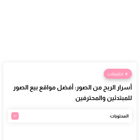
تطبيقات
أسرار الربح من الصور: أفضل مواقع بيع الصور
للمبتدئين والمحترفين
المحتويات
ما هو موقع up-4ever ولماذا يعتبر خيارًا مميزًا؟
أنواع المحتوى المتوفر على up-4ever