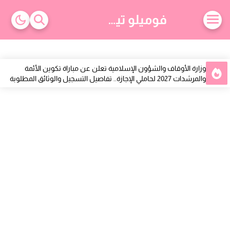
-->
فوميلو تيك
وزارة الأوقاف والشؤون الإسلامية تعلن عن مباراة تكوين الأئمة
والمرشدات 2027 لحاملي الإجازة.. تفاصيل التسجيل والوثائق المطلوبة
مكتب تنمية التعاون يعلن عن مباراة توظيف 18 منصبًا برسم سنة 2026
أنابيك تعلن عن توظيف موظفي إدخال البيانات بمدينة وجدة براتب
شهري 3600 درهم
فرصة عمل جديدة بسلا.. مطلوب مساعدين صيدلي بشهادة البكالوريا
+2 وبراتب 4000 درهم
فرص عمل جديدة بالمطار عبر الأنابيك.. توظيف 30 وكيل محطة بمدينة
سلا لحاملي باك+2
علان توظيف بالرباط لفائدة النساء: مطلوب وكيلات تجاريات من
الرباط وسلا والنواحي
أفضل 10 مواقع للبحث عن وظائف في أمريكا 2026.. منصات موثوقة
للعثور على فرص عمل في الولايات المتحدة