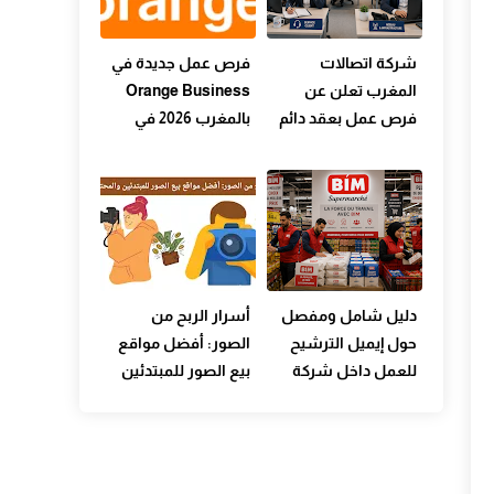
شركة اتصالات
فرص عمل جديدة في
المغرب تعلن عن
Orange Business
فرص عمل بعقد دائم
بالمغرب 2026 في
(CDI): شروط
مناصب متعددة ضمن
التوظيف، المهام،
بيئة عمل دولية حديثة
وطريقة التقديم
ومبتكرة
بالتفصيل
دليل شامل ومفصل
أسرار الربح من
حول إيميل الترشيح
الصور: أفضل مواقع
للعمل داخل شركة
بيع الصور للمبتدئين
بيم بالمغرب: الراتب
والمحترفين
الشهري، ساعات
العمل، شروط
التوظيف، وطريقة