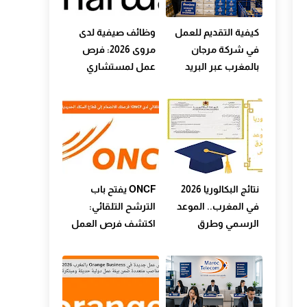
كيفية التقديم للعمل
وظائف صيفية لدى
في شركة مرجان
مروى 2026: فرص
بالمغرب عبر البريد
عمل لمستشاري
الإلكتروني الرسمي
البيع في عدة مدن
ونصائح مهمة لزيادة
بالمغرب
فرص القبول في
الوظائف المتاحة
نتائج البكالوريا 2026
ONCF يفتح باب
في المغرب.. الموعد
الترشح التلقائي:
الرسمي وطرق
اكتشف فرص العمل
الاطلاع على النتائج
المستقبلية