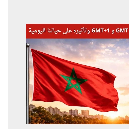
 الإضافية
ت
اح