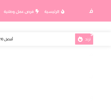
-->
ف
الرئيسية
فرص عمل وطنية
و
ترند
وزارة الأوقاف والشؤون الإسلامية 
م
يل
و
أفضل 10 مواقع للبحث عن وظائف في أمريكا 2026.. منصات موثوقة للعثور على فرص عمل في الولايات المتحدة