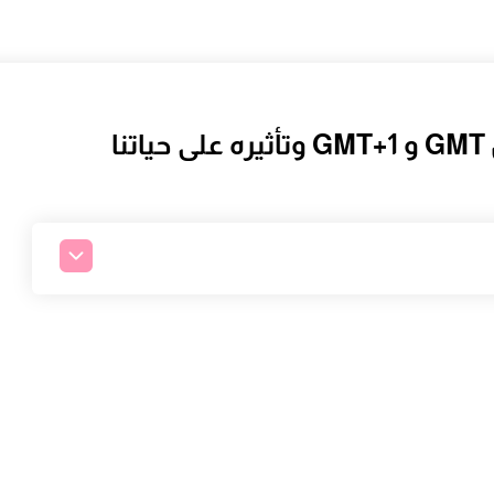
التوقيت في المغرب: الجدل بين GMT و GMT+1 وتأثيره على حياتنا
ت الرسمية
ب